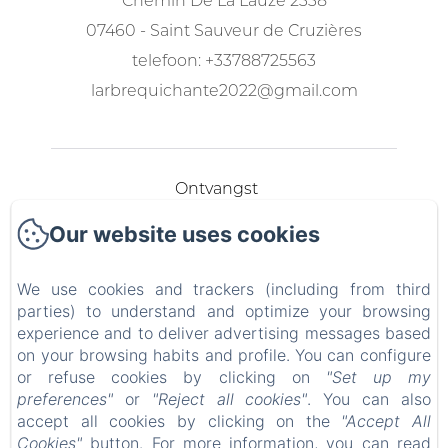
Chemin De La Lauze 2338
07460 - Saint Sauveur de Cruzières
telefoon: +33788725563
larbrequichante2022@gmail.com
Ontvangst
Our website uses cookies
Gastenkamers
Aan tafel
We use cookies and trackers (including from third
parties) to understand and optimize your browsing
experience and to deliver advertising messages based
De tuin en het zwembad
on your browsing habits and profile. You can configure
or refuse cookies by clicking on
"Set up my
Contact
preferences"
or
"Reject all cookies"
. You can also
accept all cookies by clicking on the
"Accept All
FR
NL
Cookies"
button. For more information, you can read